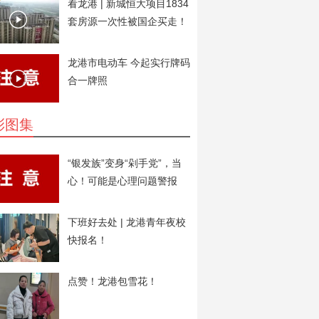
看龙港 | 新城恒大项目1834
套房源一次性被国企买走！
用于安置房。
龙港市电动车 今起实行牌码
合一牌照
彩图集
“银发族”变身“剁手党”，当
心！可能是心理问题警报
下班好去处 | 龙港青年夜校
快报名！
点赞！龙港包雪花！