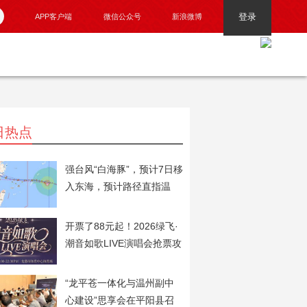
登录
APP客户端
微信公众号
新浪微博
日热点
强台风“白海豚”，预计7日移
入东海，预计路径直指温
州！
开票了88元起！2026绿飞·
潮音如歌LIVE演唱会抢票攻
略火速奉上！
“龙平苍一体化与温州副中
心建设”思享会在平阳县召