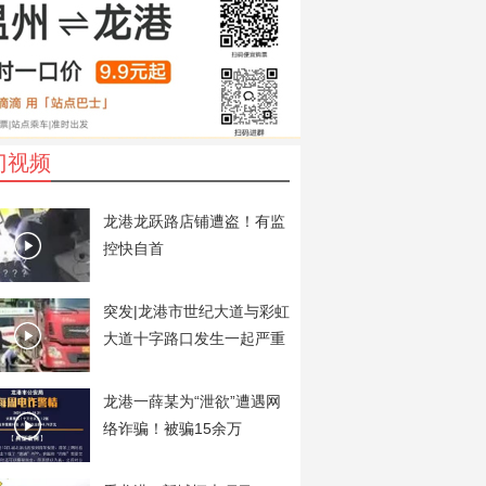
门视频
龙港龙跃路店铺遭盗！有监
控快自首
突发|龙港市世纪大道与彩虹
大道十字路口发生一起严重
交通事故
龙港一薛某为“泄欲”遭遇网
络诈骗！被骗15余万