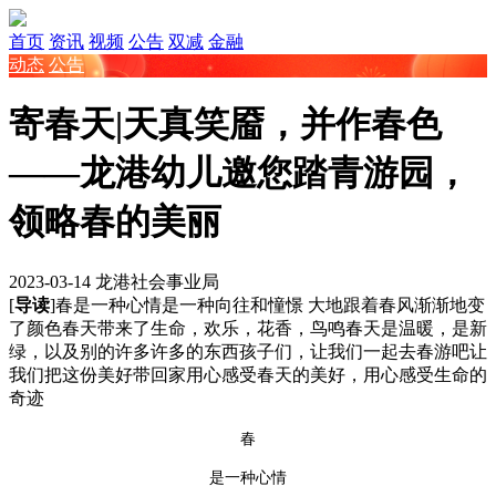
首页
资讯
视频
公告
双减
金融
动态
公告
寄春天|天真笑靥，并作春色
——龙港幼儿邀您踏青游园，
领略春的美丽
2023-03-14
龙港社会事业局
[
导读
]春是一种心情是一种向往和憧憬 大地跟着春风渐渐地变
了颜色春天带来了生命，欢乐，花香，鸟鸣春天是温暖，是新
绿，以及别的许多许多的东西孩子们，让我们一起去春游吧让
我们把这份美好带回家用心感受春天的美好，用心感受生命的
奇迹
春
是一种心情