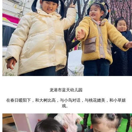
龙港市蓝天幼儿园
在春日暖阳下，和大树比高，与小鸟对话，与桃花媲美，和小草嬉
戏。