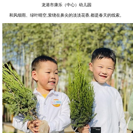
龙港市康乐（中心）幼儿园
和风细雨、绿叶晴空
萦绕在鼻尖的淡淡花香
都是春天的线索。
,
,