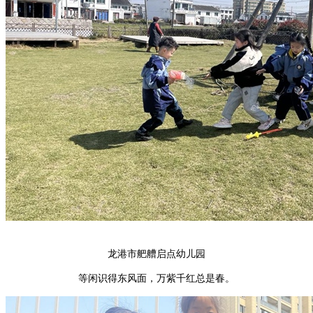
龙港市舥艚启点幼儿园
等闲识得东风面，万紫千红总是春。