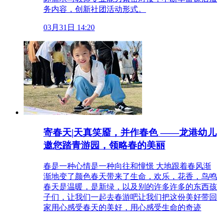
务内容，创新社团活动形式。
03月31日 14:20
寄春天|天真笑靥，并作春色 ——龙港幼儿
邀您踏青游园，领略春的美丽
春是一种心情是一种向往和憧憬 大地跟着春风渐
渐地变了颜色春天带来了生命，欢乐，花香，鸟鸣
春天是温暖，是新绿，以及别的许多许多的东西孩
子们，让我们一起去春游吧让我们把这份美好带回
家用心感受春天的美好，用心感受生命的奇迹