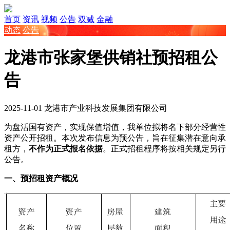
首页
资讯
视频
公告
双减
金融
动态
公告
龙港市张家堡供销社预招租公
告
2025-11-01
龙港市产业科技发展集团有限公司
为
盘活国有资产，实现保值增值，我单位拟将名下部分经营性
资产公开招租。本次发布信息为预公告，旨在征集潜在意向承
租
方
，
不作为正式报名依据
。正式招租程序将按相关规定另行
公告。
一、预招租资产概况