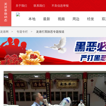
关于我们
联系我们
不良信息举报
违法和不良信息公开举报电话
本地
最新
视频
周边
经发
双
龙港网
>
专题专栏
>
龙港打黑除恶专题报道