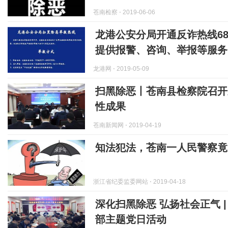
苍南检察
⋅ 2019-06-06
龙港公安分局开通反诈热线686
提供报警、咨询、举报等服务
龙港网
⋅ 2019-05-09
扫黑除恶丨苍南县检察院召开
性成果
苍南新闻网
⋅ 2019-04-19
知法犯法，苍南一人民警察竟
浙江省纪委监委网站
⋅ 2019-04-18
深化扫黑除恶 弘扬社会正气 
部主题党日活动