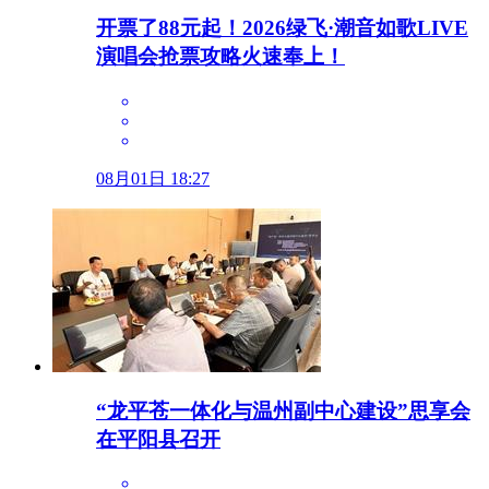
开票了88元起！2026绿飞·潮音如歌LIVE
演唱会抢票攻略火速奉上！
08月01日 18:27
“龙平苍一体化与温州副中心建设”思享会
在平阳县召开