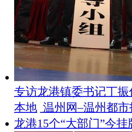
专访龙港镇委书记丁振
本地
温州网–温州都市报
龙港15个“大部门”今挂