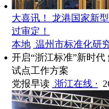
大喜讯！ 龙港国家新
过审定！
本地
温州市标准化研究
开启“浙江标准”新时代
试点工作方案
党报早读
浙江在线 ⋅
2