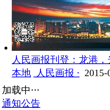
人民画报刊登：龙港，
本地
人民画报 ⋅
2015-
加载中⋅⋅⋅
通知公告