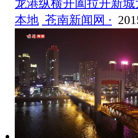
龙港纵横开阖拉开新城
本地
苍南新闻网 ⋅
201