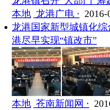
龙港镇召开“大部门”
本地
龙港广电 ⋅
2016-
龙港国家新型城镇化综
港尽早实现“镇改市”
本地
苍南新闻网 ⋅
201