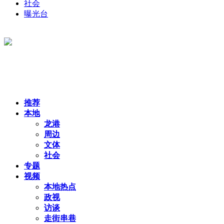
社会
曝光台
推荐
本地
龙港
周边
文体
社会
专题
视频
本地热点
政视
访谈
走街串巷