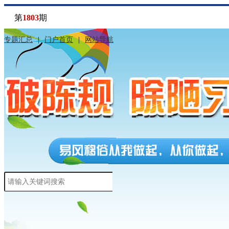
第
1803
期
专题汇总
|
门户首页
|
网站导航